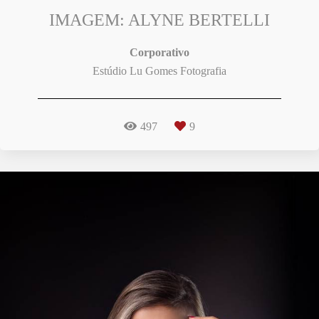
IMAGEM: ALYNE BERTELLI
Corporativo
Estúdio Lu Gomes Fotografia
497
9