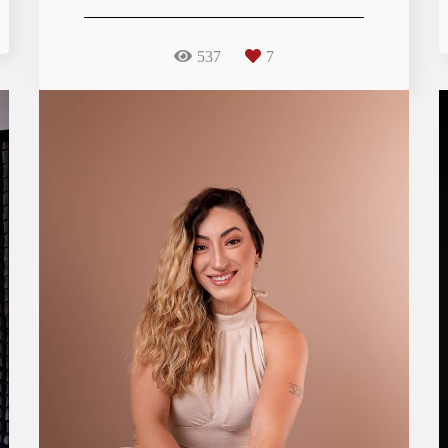
537
7