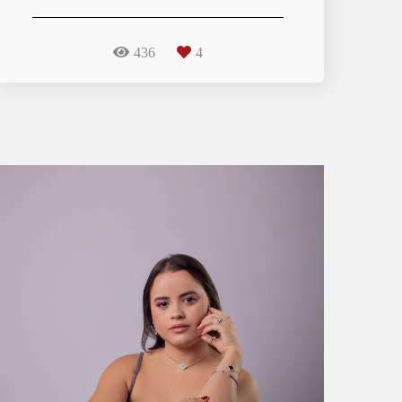
436
4