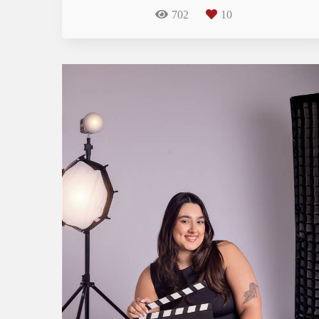
702
10