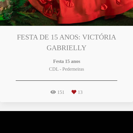
FESTA DE 15 ANOS: VICTÓRIA
GABRIELLY
Festa 15 anos
CDL - Pederneiras
151
13