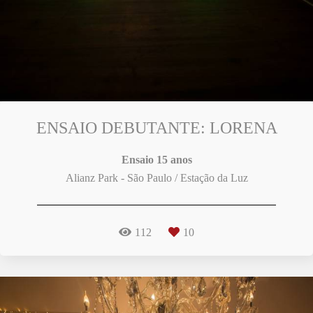
ENSAIO DEBUTANTE: LORENA
Ensaio 15 anos
Alianz Park - São Paulo / Estação da Luz
112
10