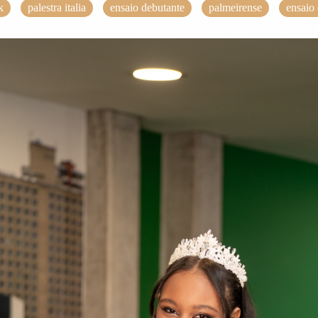
k
palestra italia
ensaio debutante
palmeirense
ensaio 