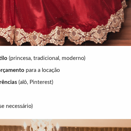
tilo
(princesa, tradicional, moderno)
 orçamento
para a locação
erências
(alô, Pinterest)
se necessário)