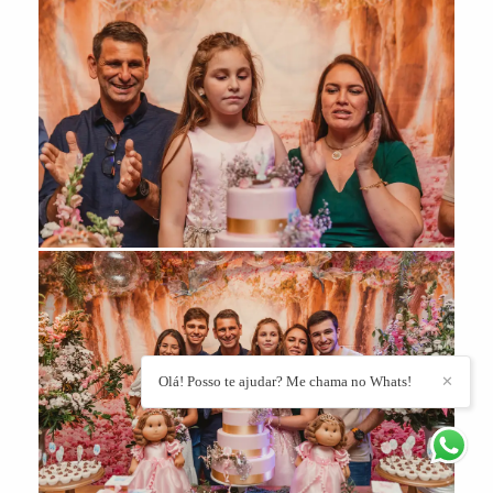
Olá! Posso te ajudar? Me chama no Whats!
✕