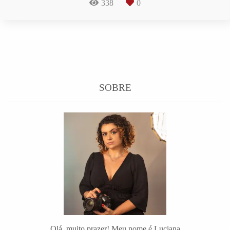
338
0
SOBRE
Olá, muito prazer! Meu nome é Luciana