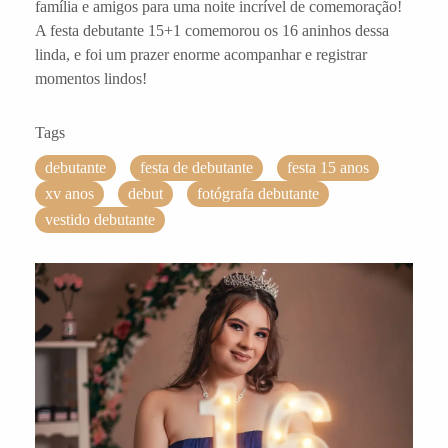
família e amigos para uma noite incrível de comemoração!
A festa debutante 15+1 comemorou os 16 aninhos dessa
linda, e foi um prazer enorme acompanhar e registrar
momentos lindos!
Tags
debutante
festa de debutante
festa 15 anos
xv anos
debut
fotógrafa debutante
vestido debutante