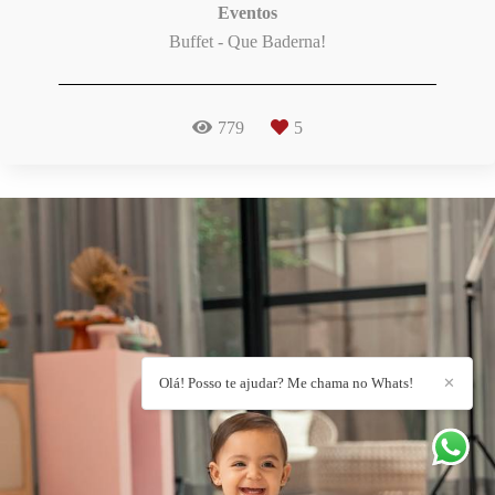
Eventos
Buffet - Que Baderna!
779
5
Olá! Posso te ajudar? Me chama no Whats!
✕