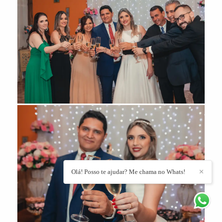
Olá! Posso te ajudar? Me chama no Whats!
✕