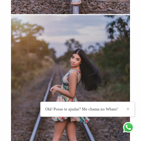
Olá! Posso te ajudar? Me chama no Whats!
✕