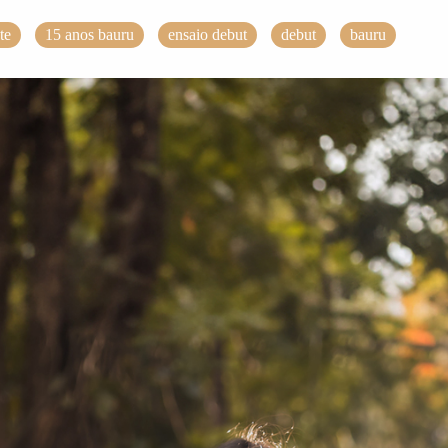
te
15 anos bauru
ensaio debut
debut
bauru